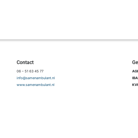
Contact
Ge
06 – 51 63 45 77
AGB
info@samenambulant.nl
IB
www.samenambulant.nl
KV