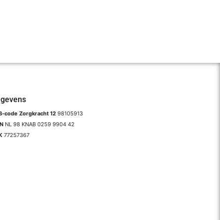
gevens
-code Zorgkracht 12
98105913
AN
NL 98 KNAB 0259 9904 42
K
77257367