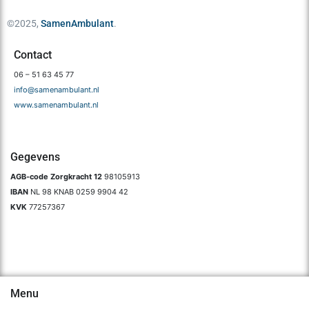
©2025,
SamenAmbulant
.
Contact
06 – 51 63 45 77
info@samenambulant.nl
www.samenambulant.nl
Gegevens
AGB-code Zorgkracht 12
98105913
IBAN
NL 98 KNAB 0259 9904 42
KVK
77257367
Menu